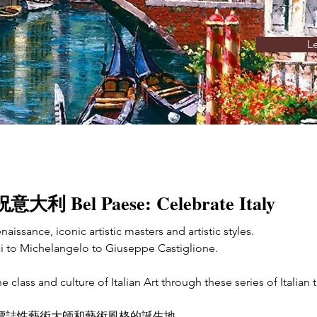
L
意大利 Bel Paese: Celebrate Italy
enaissance, iconic artistic masters and artistic styles. 
 to Michelangelo to Giuseppe Castiglione. 
e class and culture of Italian Art through these series of Itali
標誌性藝術大師和藝術風格的誕生地。