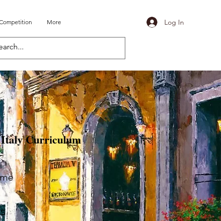
Log In
 Competition
More
ly Curriculum
eme
s