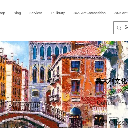
hop
Blog
Services
IP Library
2022 Art Competition
2023 Art
義大利文化 Ita
Theme
Cultural Th
Duration
5堂 Classe