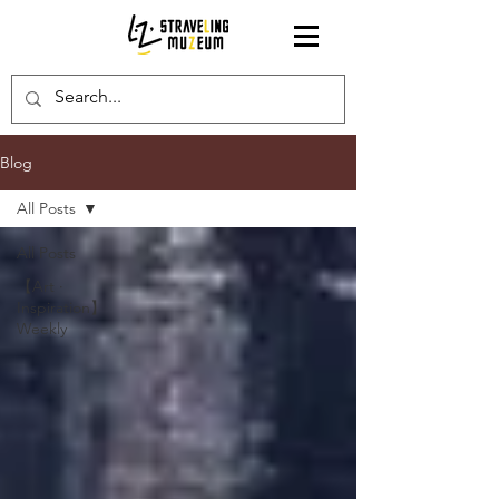
Blog
All Posts
All Posts
【Art ·
Inspiration】
Weekly