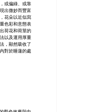
，或偏綠、或靠
現出微妙而豐富
，花朵以近似寫
重色彩和意態表
出荷花和荷莖的
法以及運用厚重
法，顯然吸收了
內對於睡蓮的處
的觀色效應與中