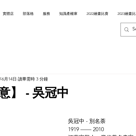
實體店
部落格
服務
知識產權庫
2022繪畫比賽
2023繪畫
4年6月14日
讀畢需時 3 分鐘
】 - 吳冠中
吳冠中 - 別名荼
1919 —— 2010