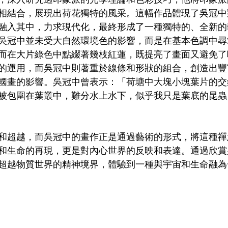
相結合，展現出荷花獨特的風采。這幅作品體現了吳冠中
融入其中，力求現代化，最終形成了一種獨特的、全新的
吳冠中並未受大自然環境色的影響，而是在基本色調中尋
而在大片綠色中點綴著幾枝紅蓮，既提亮了畫面又避免了
的運用，而吳冠中則著重於線條和形狀的組合，創造出豐
國畫的影響。吳冠中曾表示：「荷塘中大塊小塊葉片的交
被包圍在葉叢中，難分水上水下，似乎我只是葉底的昆蟲
和超越，而吳冠中的畫作正是通過藝術的形式，將這種禪
和生命的再現，更是對內心世界的反映和表達。通過欣賞
超越物質世界的精神境界，體驗到一種與宇宙和生命融為