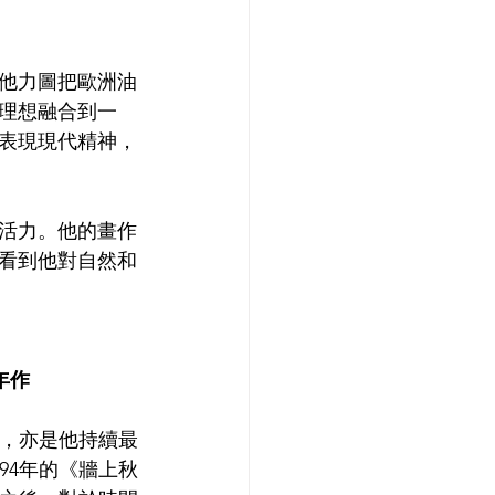
。他力圖把歐洲油
理想融合到一
具表現現代精神，
活力。他的畫作
看到他對自然和
年作
，亦是他持續最
94年的《牆上秋