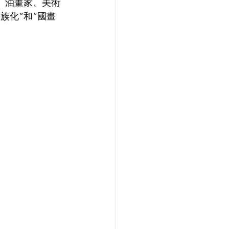
、油畫家、美術
族化”和“國畫