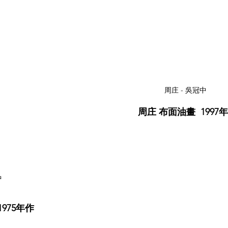
周庄 - 吳冠中
周庄 布面油畫  1997
中
1975年作