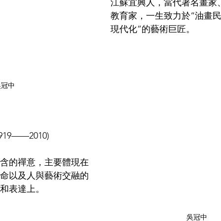
江蘇宜興人，當代著名畫家
教育家，一生致力於“油畫民
現代化”的藝術巨匠。
吳冠中
919——2010)
含的禪意，主要體現在
命以及人與藝術交融的
和表達上。
吳冠中