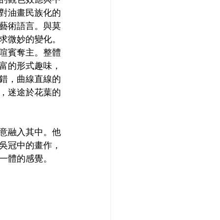
對油畫民族化的
藝術語言。與莫
求微妙的變化。
喧賓奪主。整體
富的形式趣味，
錯，曲線直線的
，迷途於花葉的
意融入其中。他
吳冠中的畫作，
一體的感覺。