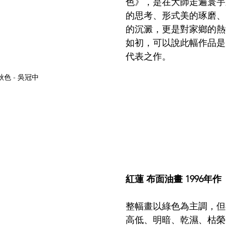
色》，是在大師走遍寰宇
的思考、形式美的琢磨、
的沉澱，更是對家鄉的熱
如初，可以說此幅作品是
代表之作。
色 - 吳冠中
紅蓮 布面油畫 1996年作
整幅畫以綠色為主調，但
高低、明暗、乾濕、枯榮