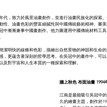
70年代，致力於風景油畫創作，並進行油畫民族化的探索
動性、油畫色彩的豐富細膩性與中國傳統藝術精神、審美
吳冠中漸漸兼事中國畫創作。他力圖運用中國傳統材料工
。
簡潔明快的線條和色彩，描繪出自然景物的神韻和生命的
感，更蘊含著深刻的哲學思考。在吳冠中的畫作中，可以
以及對宇宙和人生本質的一種探索和理解。
牆上秋色 布面油畫 1994
江南是最能吸引吳冠中的
久的繪畫主題，創作於19