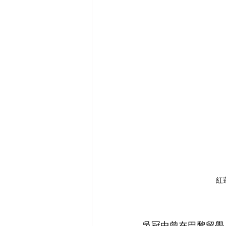
紅
吳冠中曾在巴黎留學