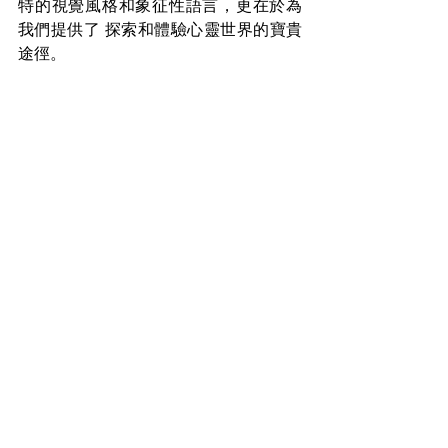
特的視覺風格和象征性語言，更在於為
我們提供了 探索和體驗心靈世界的寶貴
途徑。