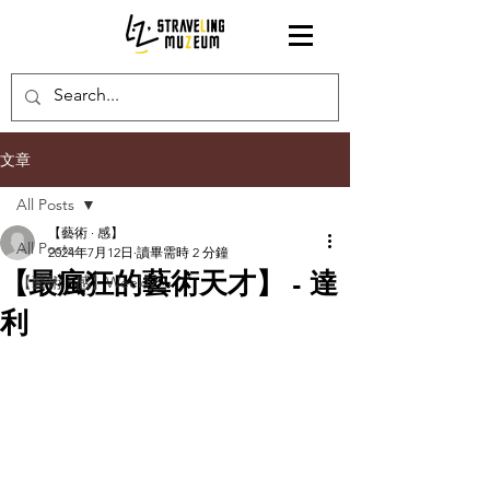
文章
All Posts
【藝術 · 感】
All Posts
2024年7月12日
讀畢需時 2 分鐘
【最瘋狂的藝術天才】 - 達
【藝術 · 感】Weekly
利