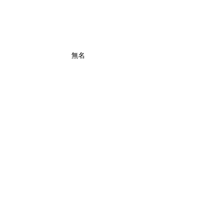
無名
薩爾瓦多·達利的藝術創作與身心靈之間
存在著深刻的聯系。他通過獨特的藝術
風格和創作方法，深入探索了個體的內
心世界和潛意識領域，為我們提供了寶
貴的藝術和精神財富。