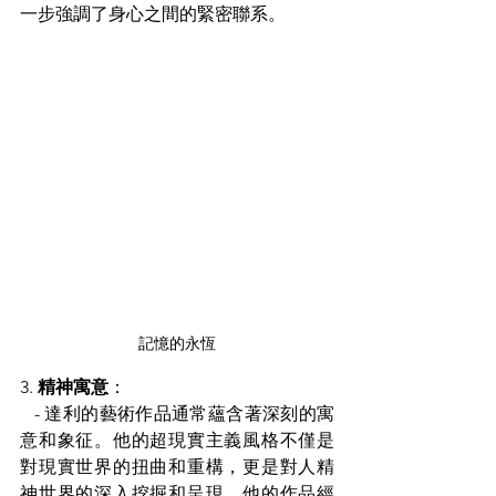
一步強調了身心之間的緊密聯系。
記憶的永恆
3. 
精神寓意
：
   - 達利的藝術作品通常蘊含著深刻的寓
意和象征。他的超現實主義風格不僅是
對現實世界的扭曲和重構，更是對人精
神世界的深入挖掘和呈現。他的作品經